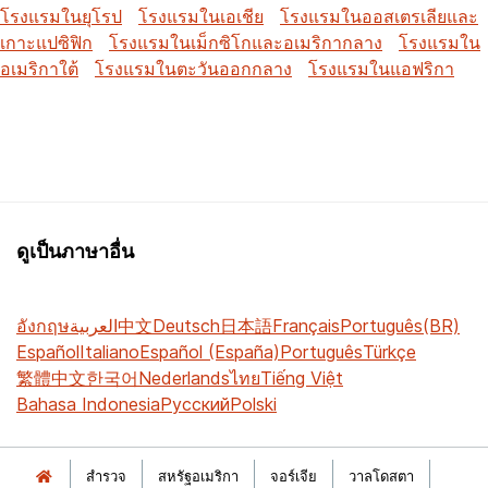
โรงแรมในยุโรป
โรงแรมในเอเชีย
โรงแรมในออสเตรเลียและ
เกาะแปซิฟิก
โรงแรมในเม็กซิโกและอเมริกากลาง
โรงแรมใน
อเมริกาใต้
โรงแรมในตะวันออกกลาง
โรงแรมในแอฟริกา
ดูเป็นภาษาอื่น
อังกฤษ
العربية
中文
Deutsch
日本語
Français
Português(BR)
Español
Italiano
Español (España)
Português
Türkçe
繁體中文
한국어
Nederlands
ไทย
Tiếng Việt
Bahasa Indonesia
Русский
Polski
สำรวจ
สหรัฐอเมริกา
จอร์เจีย
วาลโดสตา