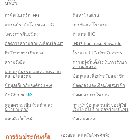
บริษัท
อาชีพในเครือ IHG
ค้นหาโรงแรม
แบรนด์ระดับโลกของ IHG
การพัฒนาโรงแรม
โครงการพันธมิตร
ตัวแทน IHG
ต้องการความช่วยเหลือหรือไม่?
IHG® Business Rewards
ที่ปรึกษาการเดินทาง
โรงแรม IHG สำหรับทหาร
ความยั่งยืน
ความมุ่งมั่นตั้งใจในการรักษา
ความสะอาด
ความยุติธรรมและความหลาก
หลายในสังคม
ข้อมูลและสื่อสำหรับสมาชิก
สิทธิประโชน์เมื่อจองกับเรา
ข้อมูลเกี่ยวกับองค์กร IHG
ข้อตกลงและเงื่อนไขสมาชิก
AdChoices
ข้อตกลงการใช้งาน
การรับประกันห้องพักราคาดีที่สุด
เราสัญญาว่าคุณจะได้รับราคาต่ำที่สุดทาง
ศูนย์ความเป็นส่วนตัวและ
การนำข้อมูลส่วนตัวของผู้ใช้
นโยบายคุกกี้
เว็บไซต์ไปขายต่อหรือเผยแพร่
ออนไลน์ มิฉะนั้น เราจะปรับให้ตรงกับราคาที่ถูก
แผนผังเว็บไซต์
ข้อเสนอแนะ
กว่า พร้อมให้คะแนน IHG® One Rewards แก่
คุณถึงห้าเท่า สูงสุด 40,000 คะแนน
จองออนไลน์หรือโทรศัพท์:
รับประกันการจองทางออนไลน์