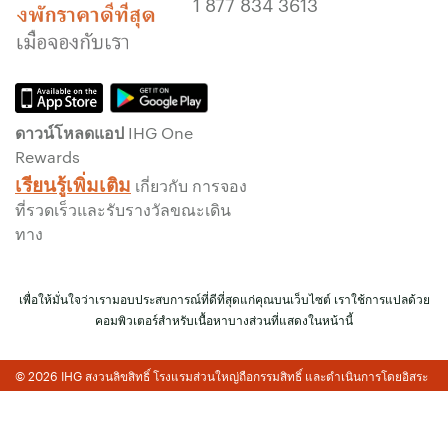
1 877 834 3613
รับประกันห้องพักของคุณแล้ว
ไม่มีค่าธรรมเนียมการจอง!
เราไม่คิดค่าธรรมเนียมการจองสำหรับการจอง
โดยตรงกับเรา
ดาวน์โหลดแอป IHG One
ข้อมูลส่วนบุคคล และการรักษาความปลอดภัย
Rewards
เว็บไซต์
เรียนรู้เพิ่มเติม
เกี่ยวกับ การจอง
IHG ดำเนินการด้านความเป็นส่วนตัวอย่างจริงจัง
ที่รวดเร็วและรับรางวัลขณะเดิน
เพื่อคุ้มครองคุณ ข้อมูลส่วนบุคคลทั้งหมดที่คุณให้
ทาง
จะมีการเข้ารหัส และปลอดภัย
เพื่อให้มั่นใจว่าเรามอบประสบการณ์ที่ดีที่สุดแก่คุณบนเว็บไซต์ เราใช้การแปลด้วย
คอมพิวเตอร์สำหรับเนื้อหาบางส่วนที่แสดงในหน้านี้
© 2026 IHG สงวนลิขสิทธิ์ โรงแรมส่วนใหญ่ถือกรรมสิทธิ์ และดำเนินการโดยอิสระ