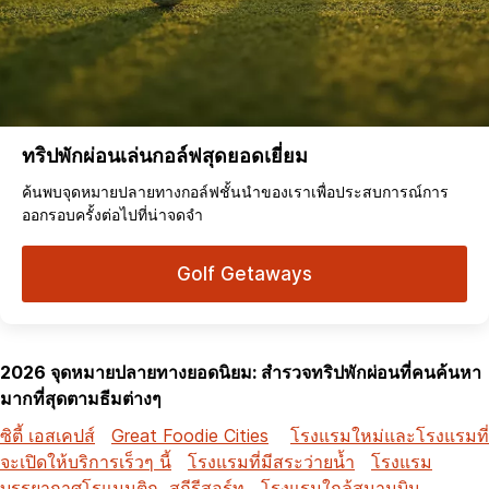
ทริปพักผ่อนเล่นกอล์ฟสุดยอดเยี่ยม
ค้นพบจุดหมายปลายทางกอล์ฟชั้นนำของเราเพื่อประสบการณ์การ
ออกรอบครั้งต่อไปที่น่าจดจำ
Golf Getaways
2026 จุดหมายปลายทางยอดนิยม: สำรวจทริปพักผ่อนที่คนค้นหา
มากที่สุดตามธีมต่างๆ
ซิตี้ เอสเคปส์
Great Foodie Cities
โรงแรมใหม่และโรงแรมที่
จะเปิดให้บริการเร็วๆ นี้
โรงแรมที่มีสระว่ายน้ำ
โรงแรม
บรรยากาศโรแมนติก
สกีรีสอร์ท
โรงแรมใกล้สนามบิน