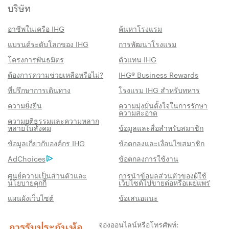
บริษัท
อาชีพในเครือ IHG
ค้นหาโรงแรม
แบรนด์ระดับโลกของ IHG
การพัฒนาโรงแรม
โครงการพันธมิตร
ตัวแทน IHG
ต้องการความช่วยเหลือหรือไม่?
IHG® Business Rewards
ที่ปรึกษาการเดินทาง
โรงแรม IHG สำหรับทหาร
ความยั่งยืน
ความมุ่งมั่นตั้งใจในการรักษา
ความสะอาด
ความยุติธรรมและความหลาก
หลายในสังคม
ข้อมูลและสื่อสำหรับสมาชิก
สิทธิประโชน์เมื่อจองกับเรา
ข้อมูลเกี่ยวกับองค์กร IHG
ข้อตกลงและเงื่อนไขสมาชิก
AdChoices
ข้อตกลงการใช้งาน
การรับประกันห้องพักราคาดีที่สุด
เราสัญญาว่าคุณจะได้รับราคาต่ำที่สุดทาง
ศูนย์ความเป็นส่วนตัวและ
การนำข้อมูลส่วนตัวของผู้ใช้
นโยบายคุกกี้
เว็บไซต์ไปขายต่อหรือเผยแพร่
ออนไลน์ มิฉะนั้น เราจะปรับให้ตรงกับราคาที่ถูก
แผนผังเว็บไซต์
ข้อเสนอแนะ
กว่า พร้อมให้คะแนน IHG® One Rewards แก่
คุณถึงห้าเท่า สูงสุด 40,000 คะแนน
จองออนไลน์หรือโทรศัพท์: