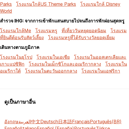
Parks
โรงแรมใกล้US Theme Parks
โรงแรมใกล้ Disney
World
สำรวจ IHG: จากการเข้าพักแสนสบายไปจนถึงการพักผ่อนสุดหรู
โรงแรมใกล้Me
โรงแรมหรู
ที่เที่ยววันหยุดยอดนิยม
โรงแรม
ที่ยินดีต้อนรับสัตว์เลี้ยง
โรงแรมหรูที่ได้รับรางวัลยอดเยี่ยม
เดินทางตามภูมิภาค
โรงแรมในยุโรป
โรงแรมในเอเชีย
โรงแรมในออสเตรเลียและ
เกาะแปซิฟิก
โรงแรมในเม็กซิโกและอเมริกากลาง
โรงแรมใน
อเมริกาใต้
โรงแรมในตะวันออกกลาง
โรงแรมในแอฟริกา
ดูเป็นภาษาอื่น
อังกฤษ
العربية
中文
Deutsch
日本語
Français
Português(BR)
Español
Italiano
Español (España)
Português
Türkçe