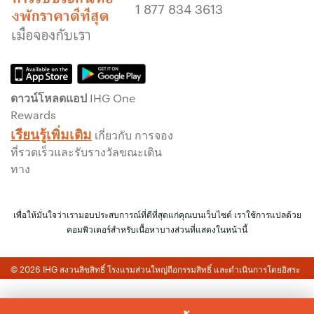
รับประกันการจองทางออนไลน์
1 877 834 3613
รับประกันห้องพักของคุณแล้ว
ไม่มีค่าธรรมเนียมการจอง!
เราไม่คิดค่าธรรมเนียมการจองสำหรับการจอง
โดยตรงกับเรา
ดาวน์โหลดแอป IHG One
ข้อมูลส่วนบุคคล และการรักษาความปลอดภัย
Rewards
เว็บไซต์
เรียนรู้เพิ่มเติม
เกี่ยวกับ การจอง
IHG ดำเนินการด้านความเป็นส่วนตัวอย่างจริงจัง
ที่รวดเร็วและรับรางวัลขณะเดิน
เพื่อคุ้มครองคุณ ข้อมูลส่วนบุคคลทั้งหมดที่คุณให้
ทาง
จะมีการเข้ารหัส และปลอดภัย
เพื่อให้มั่นใจว่าเรามอบประสบการณ์ที่ดีที่สุดแก่คุณบนเว็บไซต์ เราใช้การแปลด้วย
คอมพิวเตอร์สำหรับเนื้อหาบางส่วนที่แสดงในหน้านี้
© 2026 IHG สงวนลิขสิทธิ์ โรงแรมส่วนใหญ่ถือกรรมสิทธิ์ และดำเนินการโดยอิสระ