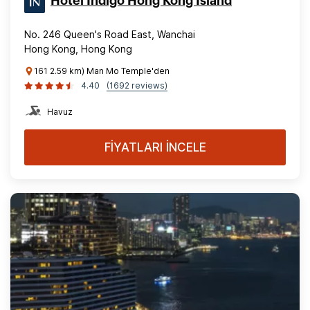
Hotel Indigo Hong Kong Island
No. 246 Queen's Road East, Wanchai
Hong Kong, Hong Kong
161 2.59 km) Man Mo Temple'den
4.40
(1692 reviews)
Havuz
FİYATLARI İNCELE