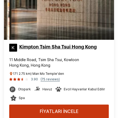
Kimpton Tsim Sha Tsui Hong Kong
11 Middle Road, Tsim Sha Tsui, Kowloon
Hong Kong, Hong Kong
171 2.75 km) Man Mo Temple'den
3.90
(75 reviews)
Otopark
Havuz
Evcil Hayvanlar Kabul Edilir
Spa
FİYATLARI İNCELE