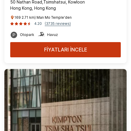
50 Nathan Road,Tsimshatsui, Kowloon
Hong Kong, Hong Kong
169 2.71 km) Man Mo Temple'den
4.20
(3735 reviews)
Otopark
Havuz
FİYATLARI İNCELE