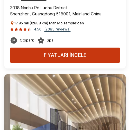
3018 Nanhu Rd Luohu District
Shenzhen, Guangdong 518001, Mainland China
17.95 mil ()2888 km) Man Mo Temple'den
4.50
(2383 reviews)
Otopark
Spa
FİYATLARI İNCELE