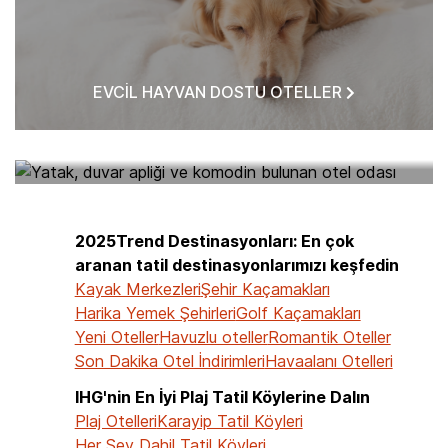
EVCIL HAYVAN DOSTU OTELLER
BANA YAKIN OTELLER
2025Trend Destinasyonları: En çok
aranan tatil destinasyonlarımızı keşfedin
Kayak Merkezleri
Şehir Kaçamakları
Harika Yemek Şehirleri
Golf Kaçamakları
Yeni Oteller
Havuzlu oteller
Romantik Oteller
Son Dakika Otel İndirimleri
Havaalanı Otelleri
IHG'nin En İyi Plaj Tatil Köylerine Dalın
Plaj Otelleri
Karayip Tatil Köyleri
Her Şey Dahil Tatil Köyleri