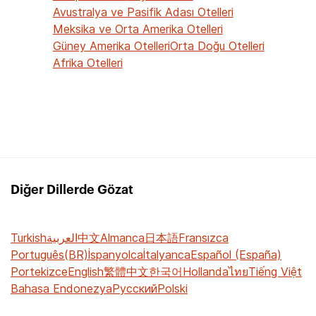
Avustralya ve Pasifik Adası Otelleri
Meksika ve Orta Amerika Otelleri
Güney Amerika Otelleri
Orta Doğu Otelleri
Afrika Otelleri
Diğer Dillerde Gözat
Turkish
العربية
中文
Almanca
日本語
Fransızca
Português(BR)
İspanyolca
İtalyanca
Español (España)
Portekizce
English
繁體中文
한국어
Hollanda
ไทย
Tiếng Việt
Bahasa Endonezya
Русский
Polski