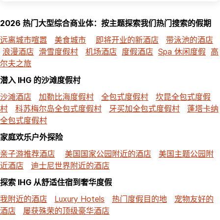
2026 热门大型综合商业体：按主题探索我们热门搜索的假期
远离城市喧嚣
美食城市
即将开业的新酒店
带泳池的酒店
浪漫酒店
滑雪度假村
机场酒店
度假酒店
Spa 休闲度假
高
尔夫之旅
潜入 IHG 的沙滩度假村
沙滩酒店
加勒比海度假村
全包式度假村
坎昆全包式度假
村
科苏梅尔岛全包式度假村
牙买加全包式度假村
蓬塔卡纳
全包式度假村
家庭欢乐户外探险
亲子游推荐酒店
美国国家公园附近的酒店
美国主题公园附
近酒店
迪士尼世界附近的酒店
探索 IHG 从舒适住宿到奢华度假
我附近的酒店
Luxury Hotels
热门度假目的地
宠物友好的
酒店
屡获殊荣的顶级豪华酒店