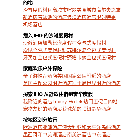
的地
滑雪度假村
远离城市喧嚣
美食城市
高尔夫之旅
新酒店
带泳池的酒店
浪漫酒店
酒店限时特惠
机场酒店
潜入 IHG 的沙滩度假村
沙滩酒店
加勒比海度假村
全包式度假村
坎昆全包式度假村
科苏梅尔岛全包式度假村
牙买加全包式度假村
蓬塔卡纳全包式度假村
家庭欢乐户外探险
亲子游推荐酒店
美国国家公园附近的酒店
美国主题公园附近酒店
迪士尼世界附近的酒店
探索 IHG 从舒适住宿到奢华度假
我附近的酒店
Luxury Hotels
热门度假目的地
宠物友好的酒店
屡获殊荣的顶级豪华酒店
按地区划分旅行
欧洲酒店
亚洲酒店
澳大利亚和太平洋岛屿酒店
墨西哥和中美洲酒店
南美洲酒店
中东酒店