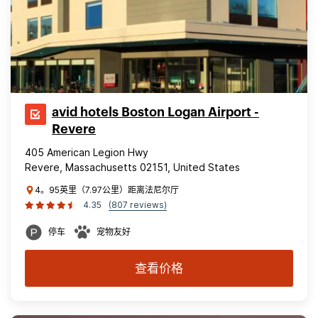
avid hotels Boston Logan Airport -
Revere
405 American Legion Hwy
Revere, Massachusetts 02151, United States
4。95英里（7.97公里）距离法尼尔厅
4.35
(807 reviews)
停车
宠物友好
查看价格