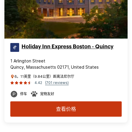
Holiday Inn Express Boston - Quincy
1 Arlington Street
Quincy, Massachusetts 02171, United States
6。11英里（9.84公里）距离法尼尔厅
4.42
(701 reviews)
停车
宠物友好
查看价格