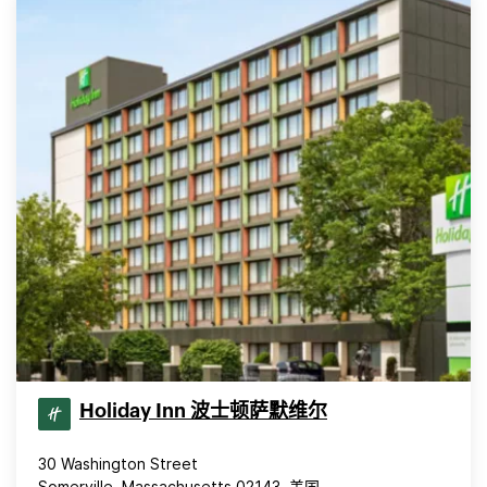
Holiday Inn 波士顿萨默维尔
30 Washington Street
Somerville, Massachusetts 02143, 美国