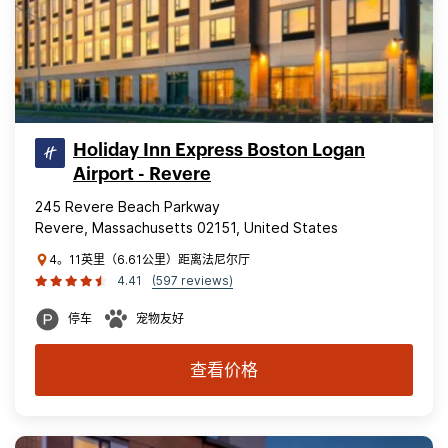
Holiday Inn Express Boston Logan
Airport - Revere
245 Revere Beach Parkway
Revere, Massachusetts 02151, United States
4。11英里（6.61公里）距离法尼尔厅
4.41
(597 reviews)
停车
宠物友好
查看价格