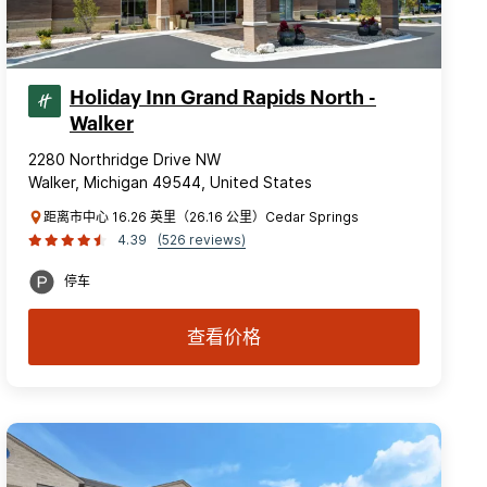
Holiday Inn Grand Rapids North -
Walker
2280 Northridge Drive NW
Walker, Michigan 49544, United States
距离市中心 16.26 英里（26.16 公里）Cedar Springs
4.39
(526 reviews)
停车
查看价格