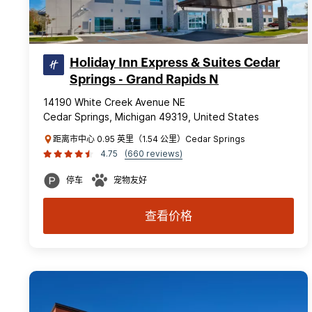
Holiday Inn Express & Suites Cedar
Springs - Grand Rapids N
14190 White Creek Avenue NE
Cedar Springs, Michigan 49319, United States
距离市中心 0.95 英里（1.54 公里）Cedar Springs
4.75
(660 reviews)
停车
宠物友好
查看价格