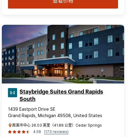
查看价格
Staybridge Suites Grand Rapids
South
1439 Eastport Drive SE
Grand Rapids, Michigan 49508, United States
距离市中心 26.03 英里（41.89 公里）Cedar Springs
4.58
(173 reviews)