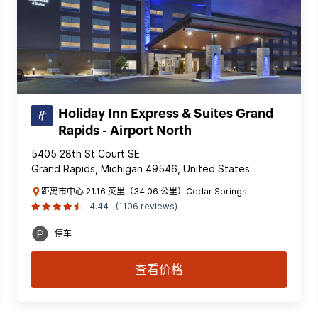
Holiday Inn Express & Suites Grand
Rapids - Airport North
5405 28th St Court SE
Grand Rapids, Michigan 49546, United States
距离市中心 21.16 英里（34.06 公里）Cedar Springs
4.44
(1106 reviews)
停车
查看价格