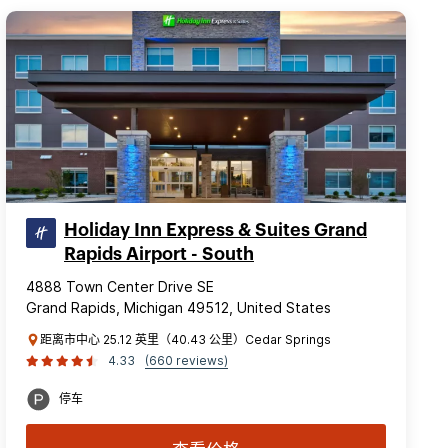
Holiday Inn Express & Suites Grand
Rapids Airport - South
4888 Town Center Drive SE
Grand Rapids, Michigan 49512, United States
距离市中心 25.12 英里（40.43 公里）Cedar Springs
4.33
(660 reviews)
停车