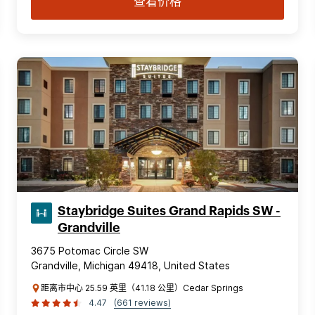
查看价格
Staybridge Suites Grand Rapids SW -
Grandville
3675 Potomac Circle SW
Grandville, Michigan 49418, United States
距离市中心 25.59 英里（41.18 公里）Cedar Springs
4.47
(661 reviews)