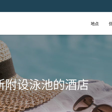
地点
斯附设泳池的酒店