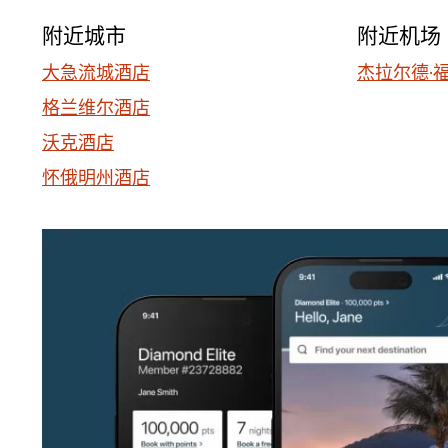
附近城市
附近机场
大急流城酒店
杰拉尔德·福
格兰维尔酒店
沃克酒店
怀俄明州酒店