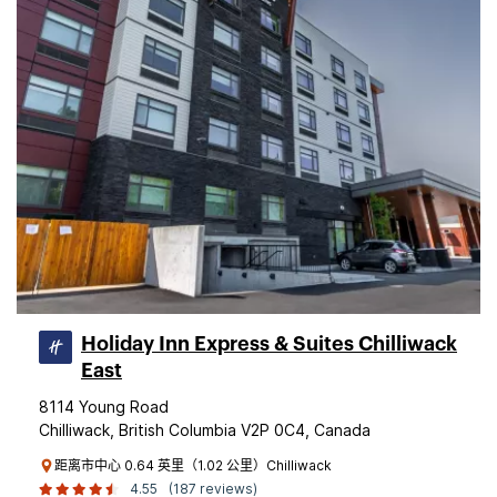
Holiday Inn Express & Suites Chilliwack
East
8114 Young Road
Chilliwack, British Columbia V2P 0C4, Canada
距离市中心 0.64 英里（1.02 公里）Chilliwack
4.55
(187 reviews)