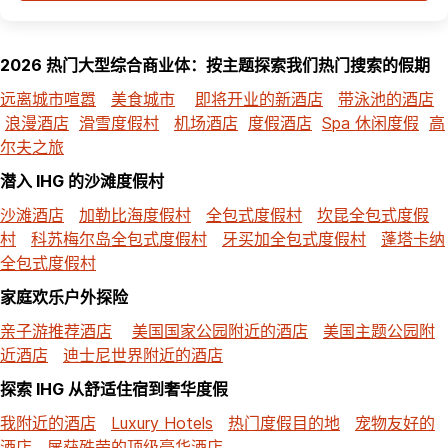
2026 热门大型综合商业体：按主题探索我们热门搜索的假期
远离城市喧嚣
美食城市
即将开业的新酒店
带泳池的酒店
浪漫酒店
滑雪度假村
机场酒店
度假酒店
Spa 休闲度假
高
尔夫之旅
潜入 IHG 的沙滩度假村
沙滩酒店
加勒比海度假村
全包式度假村
坎昆全包式度假
村
科苏梅尔岛全包式度假村
牙买加全包式度假村
蓬塔卡纳
全包式度假村
家庭欢乐户外探险
亲子游推荐酒店
美国国家公园附近的酒店
美国主题公园附
近酒店
迪士尼世界附近的酒店
探索 IHG 从舒适住宿到奢华度假
我附近的酒店
Luxury Hotels
热门度假目的地
宠物友好的
酒店
屡获殊荣的顶级豪华酒店