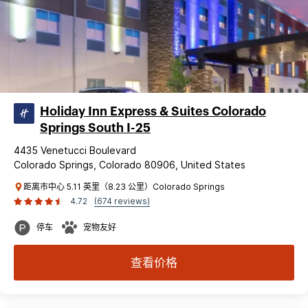
Holiday Inn Express & Suites Colorado
Springs South I-25
4435 Venetucci Boulevard
Colorado Springs, Colorado 80906, United States
距离市中心 5.11 英里（8.23 公里）Colorado Springs
4.72
(674 reviews)
停车
宠物友好
查看价格