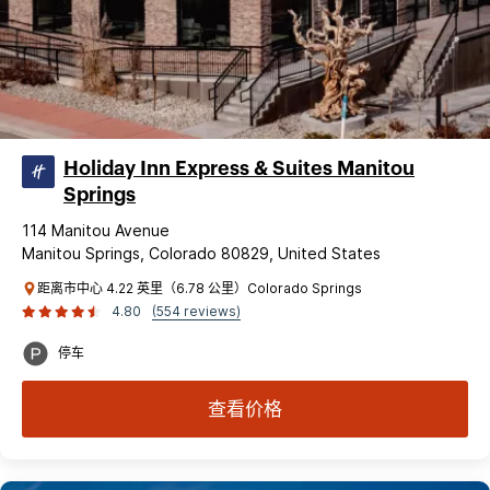
Holiday Inn Express & Suites Manitou
Springs
114 Manitou Avenue
Manitou Springs, Colorado 80829, United States
距离市中心 4.22 英里（6.78 公里）Colorado Springs
4.80
(554 reviews)
停车
查看价格