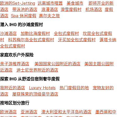
欧洲的Set-Jetting
远离城市喧嚣
美食城市
即将开业的新
酒店
带泳池的酒店
浪漫酒店
滑雪度假村
机场酒店
度假
酒店
Spa 休闲度假
高尔夫之旅
潜入 IHG 的沙滩度假村
沙滩酒店
加勒比海度假村
全包式度假村
坎昆全包式度假
村
科苏梅尔岛全包式度假村
牙买加全包式度假村
蓬塔卡纳
全包式度假村
家庭欢乐户外探险
亲子游推荐酒店
美国国家公园附近的酒店
美国主题公园附
近酒店
迪士尼世界附近的酒店
探索 IHG 从舒适住宿到奢华度假
我附近的酒店
Luxury Hotels
热门度假目的地
宠物友好的
酒店
屡获殊荣的顶级豪华酒店
按地区划分旅行
欧洲酒店
亚洲酒店
澳大利亚和太平洋岛屿酒店
墨西哥和中