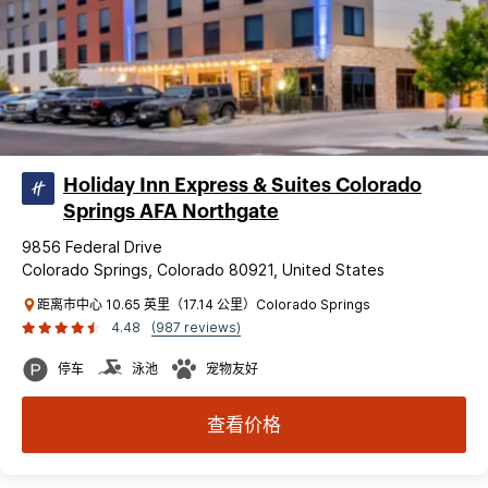
Holiday Inn Express & Suites Colorado
Springs AFA Northgate
9856 Federal Drive
Colorado Springs, Colorado 80921, United States
距离市中心 10.65 英里（17.14 公里）Colorado Springs
4.48
(987 reviews)
停车
泳池
宠物友好
查看价格