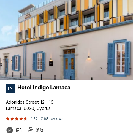
Hotel Indigo Larnaca
Adonidos Street 12 - 16
Larnaca, 6020, Cyprus
4.72
(168 reviews)
停车
泳池