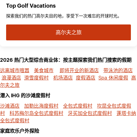
Top Golf Vacations
探索我们的热门高尔夫目的地，享受下一次难忘的开球时光。
高尔夫之旅
2026 热门大型综合商业体：按主题探索我们热门搜索的假期
远离城市喧嚣
美食城市
即将开业的新酒店
带泳池的酒店
浪漫酒店
滑雪度假村
机场酒店
度假酒店
Spa 休闲度假
高
尔夫之旅
潜入 IHG 的沙滩度假村
沙滩酒店
加勒比海度假村
全包式度假村
坎昆全包式度假
村
科苏梅尔岛全包式度假村
牙买加全包式度假村
蓬塔卡纳
全包式度假村
家庭欢乐户外探险