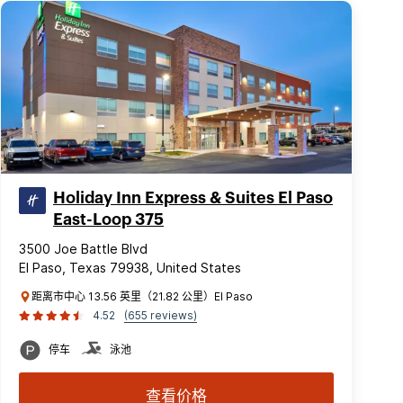
Holiday Inn Express & Suites El Paso
East-Loop 375
3500 Joe Battle Blvd
El Paso, Texas 79938, United States
距离市中心 13.56 英里（21.82 公里）El Paso
4.52
(655 reviews)
停车
泳池
查看价格