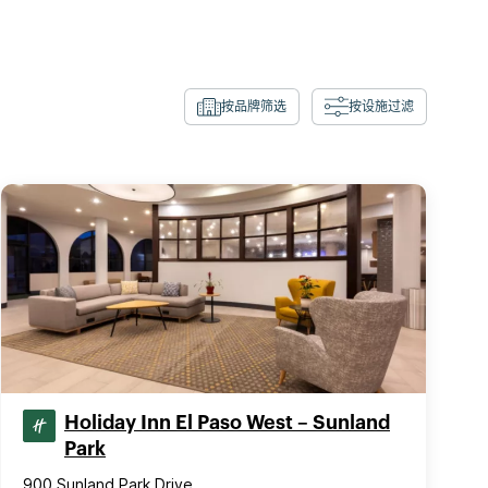
按品牌筛选
按设施过滤
Holiday Inn El Paso West – Sunland
Park
900 Sunland Park Drive