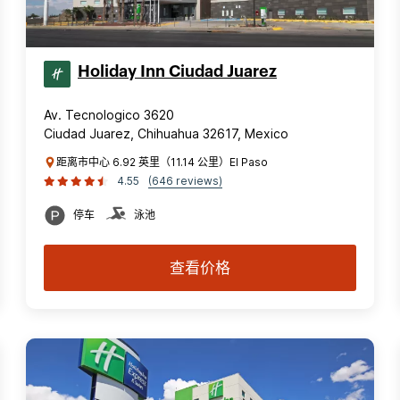
Holiday Inn Ciudad Juarez
Av. Tecnologico 3620
Ciudad Juarez, Chihuahua 32617, Mexico
距离市中心 6.92 英里（11.14 公里）El Paso
4.55
(646 reviews)
停车
泳池
查看价格