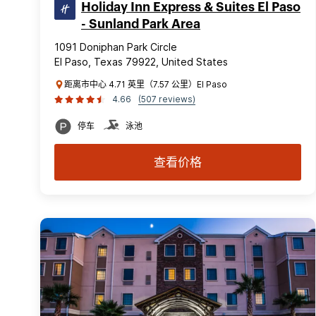
Holiday Inn Express & Suites El Paso
- Sunland Park Area
1091 Doniphan Park Circle
El Paso, Texas 79922, United States
距离市中心 4.71 英里（7.57 公里）El Paso
4.66
(507 reviews)
停车
泳池
查看价格