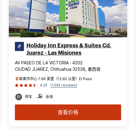
Holiday Inn Express & Suites Cd.
Juarez - Las Misiones
AV PASEO DE LA VICTORIA : 4202
CIUDAD JUAREZ, Chihuahua 32528, 墨西哥
距离市中心 7.96 英里（12.82 公里）El Paso
4.25
(1345 reviews)
停车
泳池
查看价格