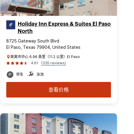
Holiday Inn Express & Suites El Paso
North
8725 Gateway South Blvd
El Paso, Texas 79904, United States
距离市中心 6.96 英里（11.2 公里）El Paso
4.61
(335 reviews)
停车
泳池
查看价格