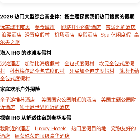
2026 热门大型综合商业体：按主题探索我们热门搜索的假期
远离城市喧嚣
美食城市
即将开业的新酒店
带泳池的酒店
浪漫酒店
滑雪度假村
机场酒店
度假酒店
Spa 休闲度假
高
尔夫之旅
潜入 IHG 的沙滩度假村
沙滩酒店
加勒比海度假村
全包式度假村
坎昆全包式度假
村
科苏梅尔岛全包式度假村
牙买加全包式度假村
蓬塔卡纳
全包式度假村
家庭欢乐户外探险
亲子游推荐酒店
美国国家公园附近的酒店
美国主题公园附
近酒店
迪士尼世界附近的酒店
探索 IHG 从舒适住宿到奢华度假
我附近的酒店
Luxury Hotels
热门度假目的地
宠物友好的
酒店
屡获殊荣的顶级豪华酒店