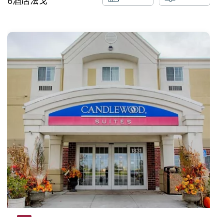
6
酒店
法戈