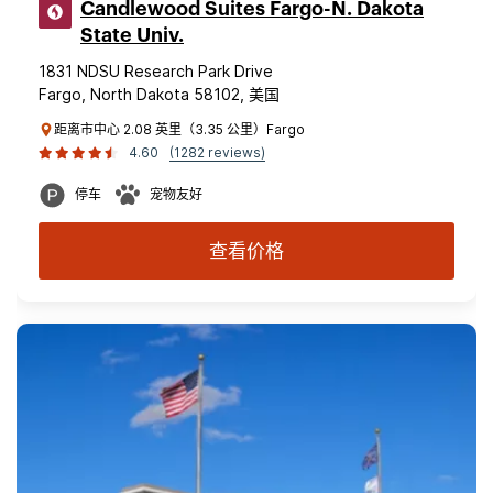
Candlewood Suites Fargo-N. Dakota
State Univ.
1831 NDSU Research Park Drive
Fargo, North Dakota 58102, 美国
距离市中心 2.08 英里（3.35 公里）Fargo
4.60
(1282 reviews)
停车
宠物友好
查看价格