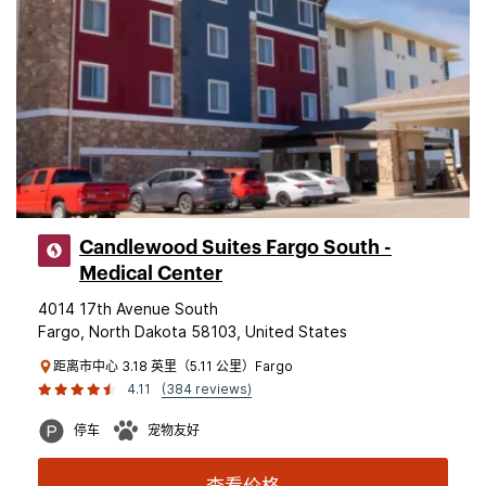
Candlewood Suites Fargo South -
Medical Center
4014 17th Avenue South
Fargo, North Dakota 58103, United States
距离市中心 3.18 英里（5.11 公里）Fargo
4.11
(384 reviews)
停车
宠物友好