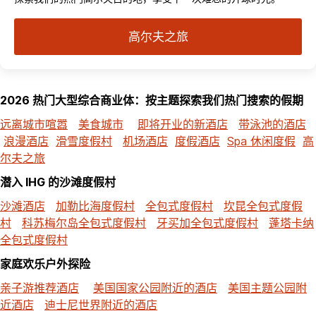
高尔夫之旅
2026 热门大型综合商业体：按主题探索我们热门搜索的假期
远离城市喧嚣
美食城市
即将开业的新酒店
带泳池的酒店
浪漫酒店
滑雪度假村
机场酒店
度假酒店
Spa 休闲度假
高
尔夫之旅
潜入 IHG 的沙滩度假村
沙滩酒店
加勒比海度假村
全包式度假村
坎昆全包式度假
村
科苏梅尔岛全包式度假村
牙买加全包式度假村
蓬塔卡纳
全包式度假村
家庭欢乐户外探险
亲子游推荐酒店
美国国家公园附近的酒店
美国主题公园附
近酒店
迪士尼世界附近的酒店