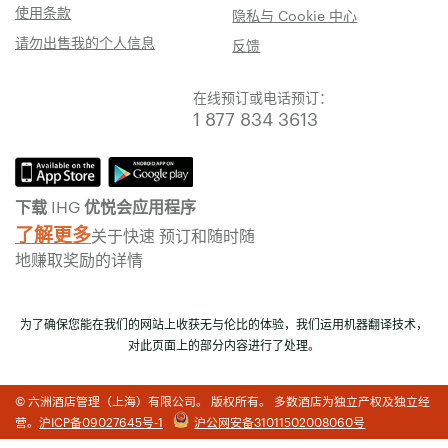
使用条款
隐私与 Cookie 中心
请勿出售我的个人信息
反馈
在线预订或电话预订：
1 877 834 3613
下载 IHG 优悦会应用程序
了解更多
关于快速 预订和随时随
地赚取奖励的详情
为了确保您能在我们的网站上收获无与伦比的体验，我们运用机器翻译技术，
对此页面上的部分内容进行了处理。
© 六洲酒店管理（上海）有限公司。 版权所有。 多数酒店为独立产权及独立经
营。
沪ICP备09027645号-1
沪公网安备31011502008060号