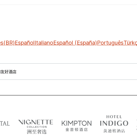
ês(BR)
Español
Italiano
Español (España)
Português
Türk
物友好酒店