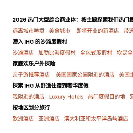
2026 热门大型综合商业体：按主题探索我们热门
远离城市喧嚣
美食城市
即将开业的新酒店
带
潜入 IHG 的沙滩度假村
沙滩酒店
加勒比海度假村
全包式度假村
坎昆全
家庭欢乐户外探险
亲子游推荐酒店
美国国家公园附近的酒店
美国
探索 IHG 从舒适住宿到奢华度假
我附近的酒店
Luxury Hotels
热门度假目的地
按地区划分旅行
欧洲酒店
亚洲酒店
澳大利亚和太平洋岛屿酒店