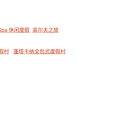
Spa 休闲度假
高尔夫之旅
假村
蓬塔卡纳全包式度假村