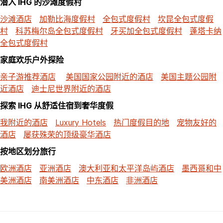
潜入 IHG 的沙滩度假村
沙滩酒店
加勒比海度假村
全包式度假村
坎昆全包式度假
村
科苏梅尔岛全包式度假村
牙买加全包式度假村
蓬塔卡纳
全包式度假村
家庭欢乐户外探险
亲子游推荐酒店
美国国家公园附近的酒店
美国主题公园附
近酒店
迪士尼世界附近的酒店
探索 IHG 从舒适住宿到奢华度假
我附近的酒店
Luxury Hotels
热门度假目的地
宠物友好的
酒店
屡获殊荣的顶级豪华酒店
按地区划分旅行
欧洲酒店
亚洲酒店
澳大利亚和太平洋岛屿酒店
墨西哥和中
美洲酒店
南美洲酒店
中东酒店
非洲酒店