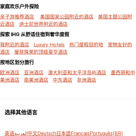
家庭欢乐户外探险
亲子游推荐酒店
美国国家公园附近的酒店
美国主题公园附
近酒店
迪士尼世界附近的酒店
探索 IHG 从舒适住宿到奢华度假
我附近的酒店
Luxury Hotels
热门度假目的地
宠物友好的
酒店
屡获殊荣的顶级豪华酒店
按地区划分旅行
欧洲酒店
亚洲酒店
澳大利亚和太平洋岛屿酒店
墨西哥和中
美洲酒店
南美洲酒店
中东酒店
非洲酒店
选择其他语言
英语
العربية
中文
Deutsch
日本語
Français
Português(BR)