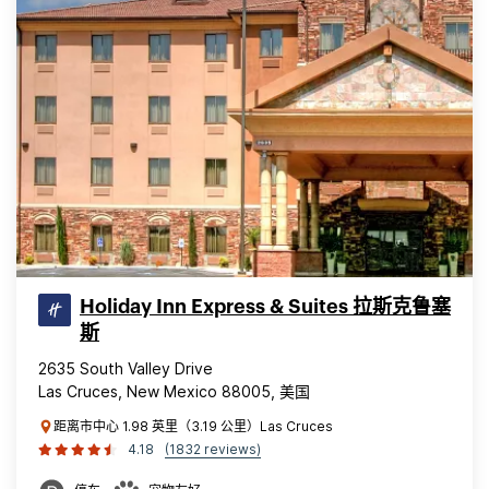
Holiday Inn Express & Suites 拉斯克鲁塞
斯
2635 South Valley Drive
Las Cruces, New Mexico 88005, 美国
距离市中心 1.98 英里（3.19 公里）Las Cruces
4.18
(1832 reviews)