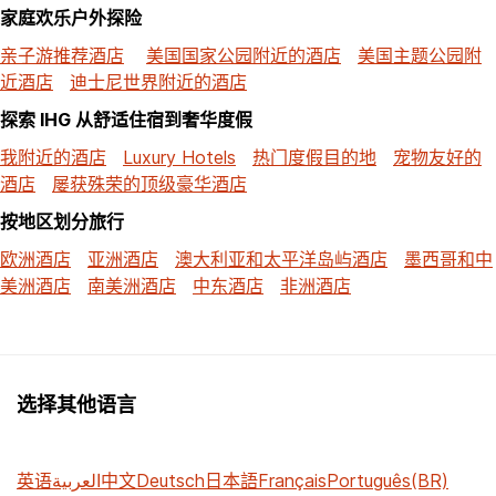
家庭欢乐户外探险
亲子游推荐酒店
美国国家公园附近的酒店
美国主题公园附
近酒店
迪士尼世界附近的酒店
探索 IHG 从舒适住宿到奢华度假
我附近的酒店
Luxury Hotels
热门度假目的地
宠物友好的
酒店
屡获殊荣的顶级豪华酒店
按地区划分旅行
欧洲酒店
亚洲酒店
澳大利亚和太平洋岛屿酒店
墨西哥和中
美洲酒店
南美洲酒店
中东酒店
非洲酒店
选择其他语言
英语
العربية
中文
Deutsch
日本語
Français
Português(BR)