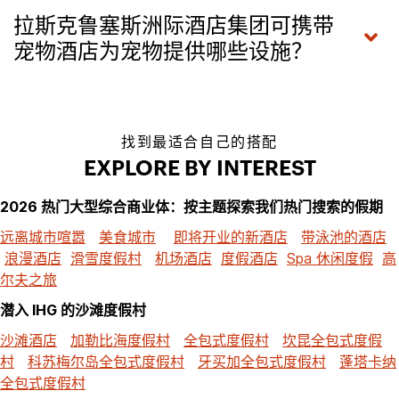
拉斯克鲁塞斯洲际酒店集团可携带
宠物酒店为宠物提供哪些设施？
找到最适合自己的搭配
EXPLORE BY INTEREST
2026 热门大型综合商业体：按主题探索我们热门搜索的假期
远离城市喧嚣
美食城市
即将开业的新酒店
带泳池的酒店
浪漫酒店
滑雪度假村
机场酒店
度假酒店
Spa 休闲度假
高
尔夫之旅
潜入 IHG 的沙滩度假村
沙滩酒店
加勒比海度假村
全包式度假村
坎昆全包式度假
村
科苏梅尔岛全包式度假村
牙买加全包式度假村
蓬塔卡纳
全包式度假村