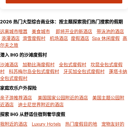
2026 热门大型综合商业体：按主题探索我们热门搜索的假期
远离城市喧嚣
美食城市
即将开业的新酒店
带泳池的酒店
浪漫酒店
滑雪度假村
机场酒店
度假酒店
Spa 休闲度假
高
尔夫之旅
潜入 IHG 的沙滩度假村
沙滩酒店
加勒比海度假村
全包式度假村
坎昆全包式度假
村
科苏梅尔岛全包式度假村
牙买加全包式度假村
蓬塔卡纳
全包式度假村
家庭欢乐户外探险
亲子游推荐酒店
美国国家公园附近的酒店
美国主题公园附
近酒店
迪士尼世界附近的酒店
探索 IHG 从舒适住宿到奢华度假
我附近的酒店
Luxury Hotels
热门度假目的地
宠物友好的