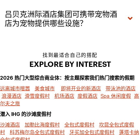
吕贝克洲际酒店集团可携带宠物酒
店为宠物提供哪些设施？
找到最适合自己的搭配
EXPLORE BY INTEREST
2026 热门大型综合商业体：按主题探索我们热门搜索的假期
远离城市喧嚣
美食城市
即将开业的新酒店
带泳池的酒店
浪漫酒店
滑雪度假村
机场酒店
度假酒店
Spa 休闲度假
高
尔夫之旅
潜入 IHG 的沙滩度假村
沙滩酒店
加勒比海度假村
全包式度假村
坎昆全包式度假
村
科苏梅尔岛全包式度假村
牙买加全包式度假村
蓬塔卡纳
全包式度假村