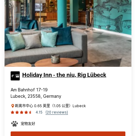
Holiday Inn - the niu, Rig Lübeck
Am Bahnhof 17-19
Lubeck, 23558, Germany
距离市中心 0.65 英里（1.05 公里）Lubeck
4.15
(20 reviews)
宠物友好