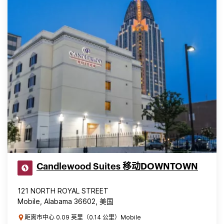
Candlewood Suites 移动DOWNTOWN
121 NORTH ROYAL STREET
Mobile, Alabama 36602, 美国
距离市中心 0.09 英里（0.14 公里）Mobile