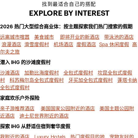
找到最适合自己的搭配
EXPLORE BY INTEREST
2026 热门大型综合商业体：按主题探索我们热门搜索的假期
远离城市喧嚣
美食城市
即将开业的新酒店
带泳池的酒店
浪漫酒店
滑雪度假村
机场酒店
度假酒店
Spa 休闲度假
高
尔夫之旅
潜入 IHG 的沙滩度假村
沙滩酒店
加勒比海度假村
全包式度假村
坎昆全包式度假
村
科苏梅尔岛全包式度假村
牙买加全包式度假村
蓬塔卡纳
全包式度假村
家庭欢乐户外探险
亲子游推荐酒店
美国国家公园附近的酒店
美国主题公园附
近酒店
迪士尼世界附近的酒店
探索 IHG 从舒适住宿到奢华度假
我附近的酒店
Luxury Hotels
热门度假目的地
宠物友好的