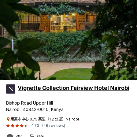
Vignette Collection Fairview Hotel Nairobi
Bishop Road Upper Hill
Nairobi, 40842-0010, Kenya
距离市中心 0.75 英里（1.2 公里）Nairobi
4.70
(46 reviews)