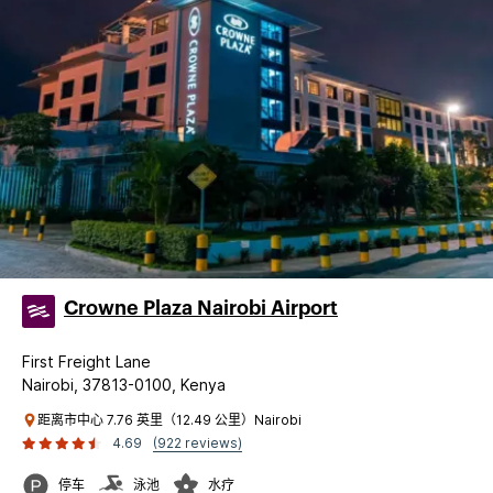
Crowne Plaza Nairobi Airport
First Freight Lane
Nairobi, 37813-0100, Kenya
距离市中心 7.76 英里（12.49 公里）Nairobi
4.69
(922 reviews)
停车
泳池
水疗