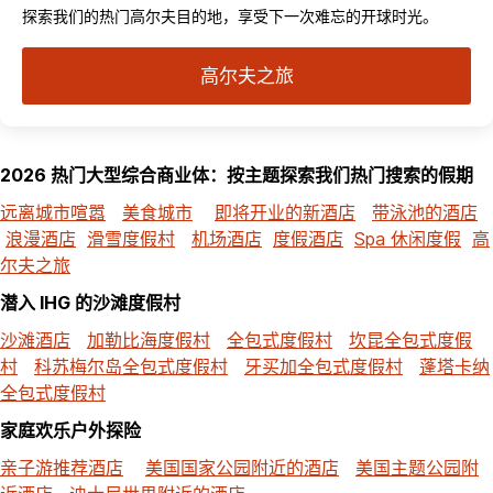
探索我们的热门高尔夫目的地，享受下一次难忘的开球时光。
高尔夫之旅
2026 热门大型综合商业体：按主题探索我们热门搜索的假期
远离城市喧嚣
美食城市
即将开业的新酒店
带泳池的酒店
浪漫酒店
滑雪度假村
机场酒店
度假酒店
Spa 休闲度假
高
尔夫之旅
潜入 IHG 的沙滩度假村
沙滩酒店
加勒比海度假村
全包式度假村
坎昆全包式度假
村
科苏梅尔岛全包式度假村
牙买加全包式度假村
蓬塔卡纳
全包式度假村
家庭欢乐户外探险
亲子游推荐酒店
美国国家公园附近的酒店
美国主题公园附