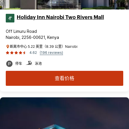
Holiday Inn Nairobi Two Rivers Mall
Off Limuru Road
Nairobi, 2256-00621, Kenya
距离市中心 5.22 英里（8.39 公里）Nairobi
4.62
(196 reviews)
停车
泳池
查看价格