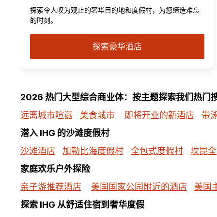
探索令人叹为观止的奢华目的地和度假村，为您缔造难忘
的时刻。
探索豪华酒店
2026 热门大型综合商业体：按主题探索我们热门
远离城市喧嚣
美食城市
即将开业的新酒店
带
潜入 IHG 的沙滩度假村
沙滩酒店
加勒比海度假村
全包式度假村
坎昆全
家庭欢乐户外探险
亲子游推荐酒店
美国国家公园附近的酒店
美国
探索 IHG 从舒适住宿到奢华度假