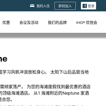
即刻加入
我的入住
登录
优惠
会议及活动
我们的品牌
IHG® 优悦会
ne
戏水或学习风帆冲浪放松身心。 太阳下山后品尝当地
度假无需倾家荡产。 为您的海滩度假找到最优惠的酒店
海滩酒店。 从1 海滩附近的Neptune 家酒
适合您。