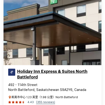
Holiday Inn Express & Suites North
Battleford
492 - 114th Street
North Battleford, Saskatchewan S9A2Y6, Canada
距离市中心 1.23 英里（1.98 公里）North Battleford
4.43
(355 reviews)