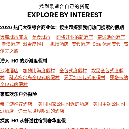
找到最适合自己的搭配
EXPLORE BY INTEREST
2026 热门大型综合商业体：按主题探索我们热门搜索的假期
远离城市喧嚣
美食城市
即将开业的新酒店
带泳池的酒店
浪漫酒店
滑雪度假村
机场酒店
度假酒店
Spa 休闲度假
高
尔夫之旅
潜入 IHG 的沙滩度假村
沙滩酒店
加勒比海度假村
全包式度假村
坎昆全包式度假
村
科苏梅尔岛全包式度假村
牙买加全包式度假村
蓬塔卡纳
全包式度假村
家庭欢乐户外探险
亲子游推荐酒店
美国国家公园附近的酒店
美国主题公园附
近酒店
迪士尼世界附近的酒店
探索 IHG 从舒适住宿到奢华度假