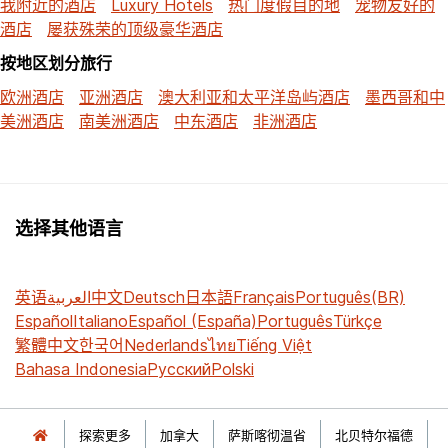
我附近的酒店
Luxury Hotels
热门度假目的地
宠物友好的
酒店
屡获殊荣的顶级豪华酒店
按地区划分旅行
欧洲酒店
亚洲酒店
澳大利亚和太平洋岛屿酒店
墨西哥和中
美洲酒店
南美洲酒店
中东酒店
非洲酒店
选择其他语言
英语
العربية
中文
Deutsch
日本語
Français
Português(BR)
Español
Italiano
Español (España)
Português
Türkçe
繁體中文
한국어
Nederlands
ไทย
Tiếng Việt
Bahasa Indonesia
Русский
Polski
探索更多
加拿大
萨斯喀彻温省
北贝特尔福德