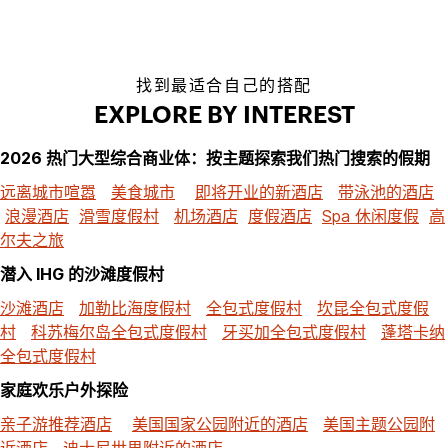
找到最适合自己的搭配
EXPLORE BY INTEREST
2026 热门大型综合商业体：按主题探索我们热门搜索的假期
远离城市喧嚣
美食城市
即将开业的新酒店
带泳池的酒店
浪漫酒店
滑雪度假村
机场酒店
度假酒店
Spa 休闲度假
高
尔夫之旅
潜入 IHG 的沙滩度假村
沙滩酒店
加勒比海度假村
全包式度假村
坎昆全包式度假
村
科苏梅尔岛全包式度假村
牙买加全包式度假村
蓬塔卡纳
全包式度假村
家庭欢乐户外探险
亲子游推荐酒店
美国国家公园附近的酒店
美国主题公园附
近酒店
迪士尼世界附近的酒店