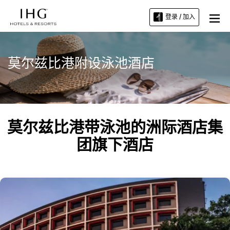
登录 / 加入
莫尔兹比港附设泳池酒店
莫尔兹比港带泳池的洲际酒店集
团旗下酒店