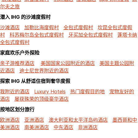
尔夫之旅
潜入 IHG 的沙滩度假村
沙滩酒店
加勒比海度假村
全包式度假村
坎昆全包式度假
村
科苏梅尔岛全包式度假村
牙买加全包式度假村
蓬塔卡纳
全包式度假村
家庭欢乐户外探险
亲子游推荐酒店
美国国家公园附近的酒店
美国主题公园附
近酒店
迪士尼世界附近的酒店
探索 IHG 从舒适住宿到奢华度假
我附近的酒店
Luxury Hotels
热门度假目的地
宠物友好的
酒店
屡获殊荣的顶级豪华酒店
按地区划分旅行
欧洲酒店
亚洲酒店
澳大利亚和太平洋岛屿酒店
墨西哥和中
美洲酒店
南美洲酒店
中东酒店
非洲酒店