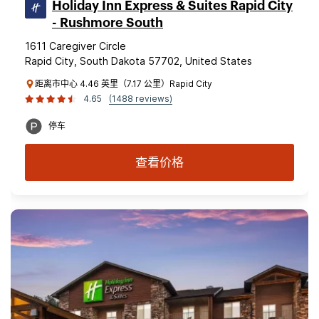
Holiday Inn Express & Suites Rapid City
- Rushmore South
1611 Caregiver Circle
Rapid City, South Dakota 57702, United States
距离市中心 4.46 英里（7.17 公里）Rapid City
4.65
(1488 reviews)
停车
查看价格