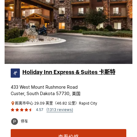
Holiday Inn Express & Suites 卡斯特
433 West Mount Rushmore Road
Custer, South Dakota 57730, 美国
距离市中心 29.09 英里（46.82 公里）Rapid City
4.57
(1313 reviews)
停车