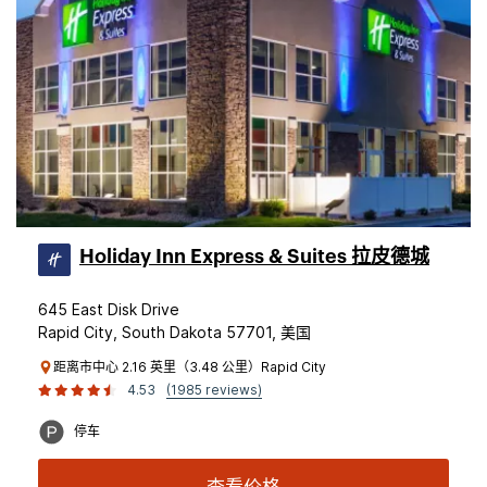
Holiday Inn Express & Suites 拉皮德城
645 East Disk Drive
Rapid City, South Dakota 57701, 美国
距离市中心 2.16 英里（3.48 公里）Rapid City
4.53
(1985 reviews)
停车