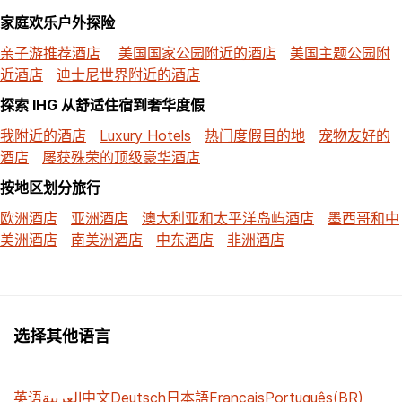
家庭欢乐户外探险
亲子游推荐酒店
美国国家公园附近的酒店
美国主题公园附
近酒店
迪士尼世界附近的酒店
探索 IHG 从舒适住宿到奢华度假
我附近的酒店
Luxury Hotels
热门度假目的地
宠物友好的
酒店
屡获殊荣的顶级豪华酒店
按地区划分旅行
欧洲酒店
亚洲酒店
澳大利亚和太平洋岛屿酒店
墨西哥和中
美洲酒店
南美洲酒店
中东酒店
非洲酒店
选择其他语言
英语
العربية
中文
Deutsch
日本語
Français
Português(BR)