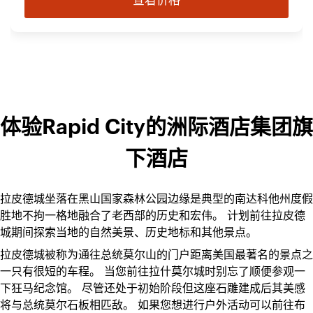
查看价格
体验Rapid City的洲际酒店集团旗
下酒店
拉皮德城坐落在黑山国家森林公园边缘是典型的南达科他州度假
胜地不拘一格地融合了老西部的历史和宏伟。 计划前往拉皮德
城期间探索当地的自然美景、历史地标和其他景点。
拉皮德城被称为通往总统莫尔山的门户距离美国最著名的景点之
一只有很短的车程。 当您前往拉什莫尔城时别忘了顺便参观一
下狂马纪念馆。 尽管还处于初始阶段但这座石雕建成后其美感
将与总统莫尔石板相匹敌。 如果您想进行户外活动可以前往布