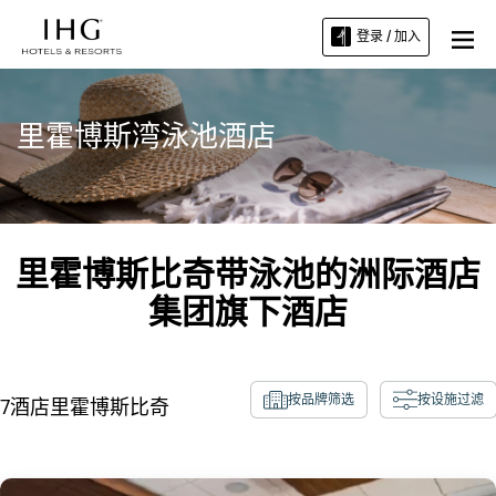
登录 / 加入
里霍博斯湾泳池酒店
里霍博斯比奇带泳池的洲际酒店
集团旗下酒店
按品牌筛选
按设施过滤
7
酒店
里霍博斯比奇