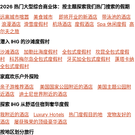
2026 热门大型综合商业体：按主题探索我们热门搜索的假期
远离城市喧嚣
美食城市
即将开业的新酒店
带泳池的酒店
浪漫酒店
滑雪度假村
机场酒店
度假酒店
Spa 休闲度假
高
尔夫之旅
潜入 IHG 的沙滩度假村
沙滩酒店
加勒比海度假村
全包式度假村
坎昆全包式度假
村
科苏梅尔岛全包式度假村
牙买加全包式度假村
蓬塔卡纳
全包式度假村
家庭欢乐户外探险
亲子游推荐酒店
美国国家公园附近的酒店
美国主题公园附
近酒店
迪士尼世界附近的酒店
探索 IHG 从舒适住宿到奢华度假
我附近的酒店
Luxury Hotels
热门度假目的地
宠物友好的
酒店
屡获殊荣的顶级豪华酒店
按地区划分旅行