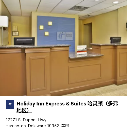
Holiday Inn Express & Suites 哈灵顿（多弗
地区）
17271 S. Dupont Hwy
Harrington, Delaware 19952, 美国