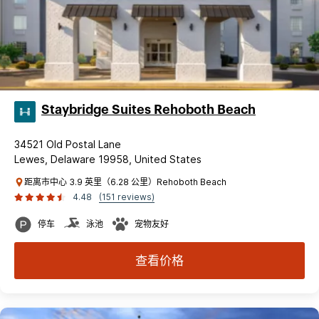
Staybridge Suites Rehoboth Beach
34521 Old Postal Lane
Lewes, Delaware 19958, United States
距离市中心 3.9 英里（6.28 公里）Rehoboth Beach
4.48
(151 reviews)
停车
泳池
宠物友好
查看价格