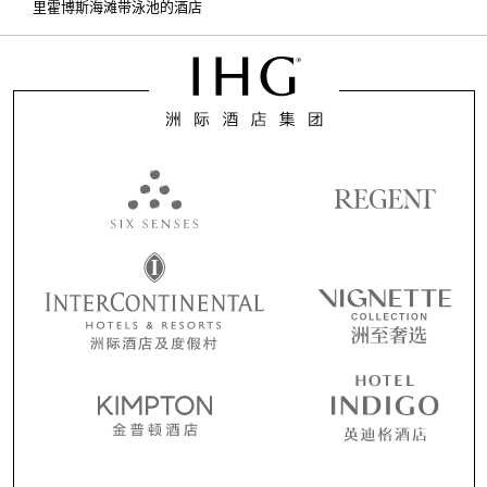
里霍博斯海滩带泳池的酒店