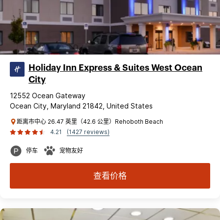
Holiday Inn Express & Suites West Ocean
City
12552 Ocean Gateway
Ocean City, Maryland 21842, United States
距离市中心 26.47 英里（42.6 公里）Rehoboth Beach
4.21
(1427 reviews)
停车
宠物友好
查看价格