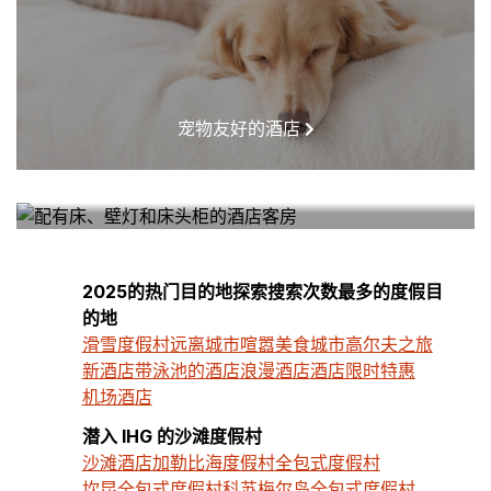
宠物友好的酒店
我附近的酒店
2025的热门目的地探索搜索次数最多的度假目
的地
滑雪度假村
远离城市喧嚣
美食城市
高尔夫之旅
新酒店
带泳池的酒店
浪漫酒店
酒店限时特惠
机场酒店
潜入 IHG 的沙滩度假村
沙滩酒店
加勒比海度假村
全包式度假村
坎昆全包式度假村
科苏梅尔岛全包式度假村