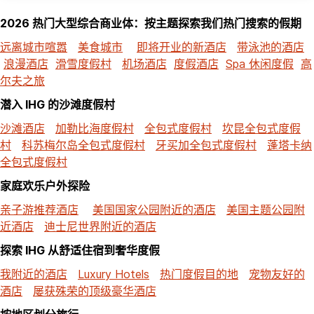
2026 热门大型综合商业体：按主题探索我们热门搜索的假期
远离城市喧嚣
美食城市
即将开业的新酒店
带泳池的酒店
浪漫酒店
滑雪度假村
机场酒店
度假酒店
Spa 休闲度假
高
尔夫之旅
潜入 IHG 的沙滩度假村
沙滩酒店
加勒比海度假村
全包式度假村
坎昆全包式度假
村
科苏梅尔岛全包式度假村
牙买加全包式度假村
蓬塔卡纳
全包式度假村
家庭欢乐户外探险
亲子游推荐酒店
美国国家公园附近的酒店
美国主题公园附
近酒店
迪士尼世界附近的酒店
探索 IHG 从舒适住宿到奢华度假
我附近的酒店
Luxury Hotels
热门度假目的地
宠物友好的
酒店
屡获殊荣的顶级豪华酒店