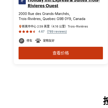
Holiday Inn Express & Suites Trois-
Rivieres Ouest
2000 Rue des Grands-Marchés,
Trois-Rivières, Quebec G9B 0Y9, Canada
距离市中心 2.59 英里（4.16 公里）Trois-Rivières
4.67
(789 reviews)
停车
宠物友好
查看价格