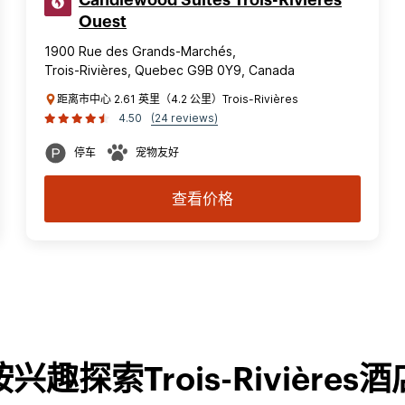
Candlewood Suites Trois-Rivières
Ouest
1900 Rue des Grands-Marchés,
Trois-Rivières, Quebec G9B 0Y9, Canada
距离市中心 2.61 英里（4.2 公里）Trois-Rivières
4.50
(24 reviews)
停车
宠物友好
查看价格
按兴趣探索Trois-Rivières酒