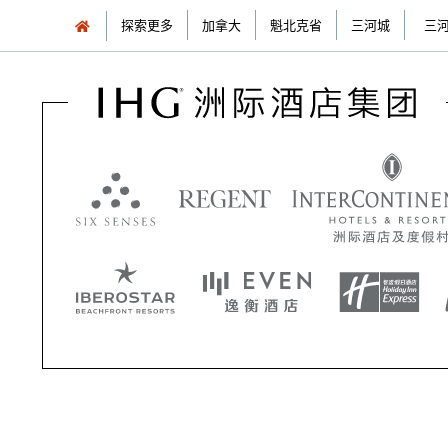
探索更多
加拿大
魁北克省
三河城
三