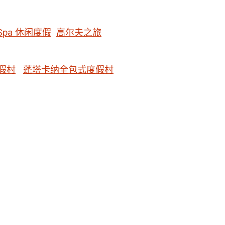
Spa 休闲度假
高尔夫之旅
假村
蓬塔卡纳全包式度假村