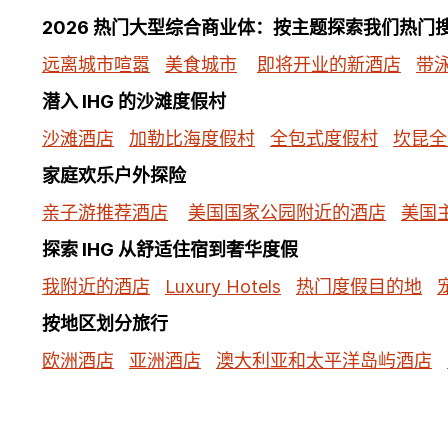
2026 热门大型综合商业体：按主题探索我们热门
远离城市喧嚣
美食城市
即将开业的新酒店
带
潜入 IHG 的沙滩度假村
沙滩酒店
加勒比海度假村
全包式度假村
坎昆全
家庭欢乐户外探险
亲子游推荐酒店
美国国家公园附近的酒店
美国
探索 IHG 从舒适住宿到奢华度假
我附近的酒店
Luxury Hotels
热门度假目的地
按地区划分旅行
欧洲酒店
亚洲酒店
澳大利亚和太平洋岛屿酒店