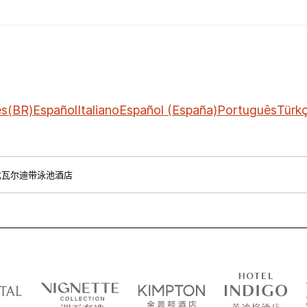
ês(BR)
Español
Italiano
Español (España)
Português
Türk
尤瓦尔迪带泳池酒店