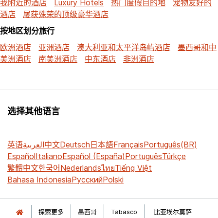
我附近的酒店
Luxury Hotels
热门度假目的地
宠物友好的
酒店
屡获殊荣的顶级豪华酒店
按地区划分旅行
欧洲酒店
亚洲酒店
澳大利亚和太平洋岛屿酒店
墨西哥和中
美洲酒店
南美洲酒店
中东酒店
非洲酒店
选择其他语言
英语
العربية
中文
Deutsch
日本語
Français
Português(BR)
Español
Italiano
Español (España)
Português
Türkçe
繁體中文
한국어
Nederlands
ไทย
Tiếng Việt
Bahasa Indonesia
Русский
Polski
探索更多
墨西哥
Tabasco
比亚埃尔莫萨