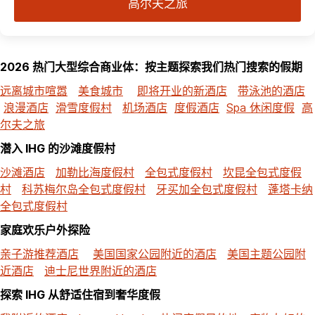
高尔夫之旅
2026 热门大型综合商业体：按主题探索我们热门搜索的假期
远离城市喧嚣
美食城市
即将开业的新酒店
带泳池的酒店
浪漫酒店
滑雪度假村
机场酒店
度假酒店
Spa 休闲度假
高
尔夫之旅
潜入 IHG 的沙滩度假村
沙滩酒店
加勒比海度假村
全包式度假村
坎昆全包式度假
村
科苏梅尔岛全包式度假村
牙买加全包式度假村
蓬塔卡纳
全包式度假村
家庭欢乐户外探险
亲子游推荐酒店
美国国家公园附近的酒店
美国主题公园附
近酒店
迪士尼世界附近的酒店
探索 IHG 从舒适住宿到奢华度假