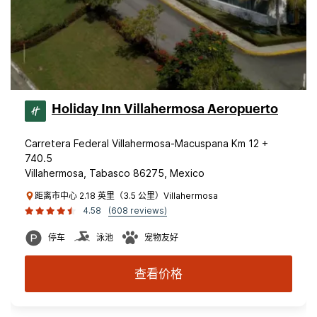
Holiday Inn Villahermosa Aeropuerto
Carretera Federal Villahermosa-Macuspana Km 12 +
740.5
Villahermosa, Tabasco 86275, Mexico
距离市中心 2.18 英里（3.5 公里）Villahermosa
4.58
(608 reviews)
停车
泳池
宠物友好
查看价格