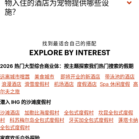
物入住的酒店为宠物提供哪些设
施？
找到最适合自己的搭配
EXPLORE BY INTEREST
2026 热门大型综合商业体：按主题探索我们热门搜索的假期
远离城市喧嚣
美食城市
即将开业的新酒店
带泳池的酒店
浪漫酒店
滑雪度假村
机场酒店
度假酒店
Spa 休闲度假
高
尔夫之旅
潜入 IHG 的沙滩度假村
沙滩酒店
加勒比海度假村
全包式度假村
坎昆全包式度假
村
科苏梅尔岛全包式度假村
牙买加全包式度假村
蓬塔卡纳
全包式度假村
家庭欢乐户外探险