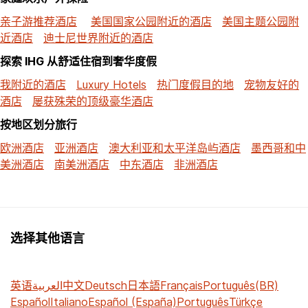
亲子游推荐酒店
美国国家公园附近的酒店
美国主题公园附
近酒店
迪士尼世界附近的酒店
探索 IHG 从舒适住宿到奢华度假
我附近的酒店
Luxury Hotels
热门度假目的地
宠物友好的
酒店
屡获殊荣的顶级豪华酒店
按地区划分旅行
欧洲酒店
亚洲酒店
澳大利亚和太平洋岛屿酒店
墨西哥和中
美洲酒店
南美洲酒店
中东酒店
非洲酒店
选择其他语言
英语
العربية
中文
Deutsch
日本語
Français
Português(BR)
Español
Italiano
Español (España)
Português
Türkçe