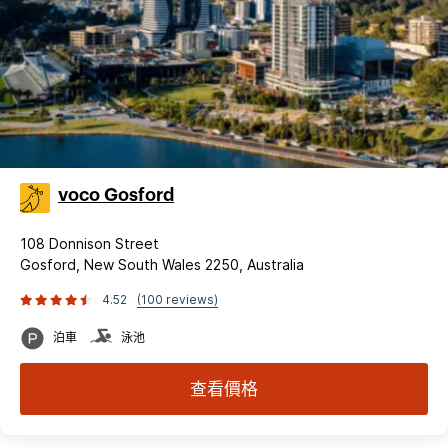
voco Gosford
108 Donnison Street
Gosford, New South Wales 2250, Australia
4.52
(100 reviews)
泊車
泳池
查看價格