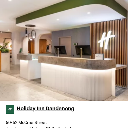
Holiday Inn Dandenong
50-52 McCrae Street