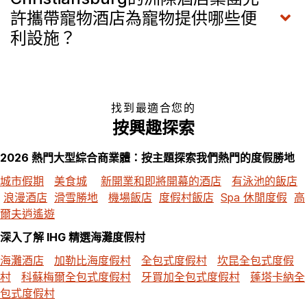
許攜帶寵物酒店為寵物提供哪些便
利設施？
找到最適合您的
按興趣探索
2026 熱門大型綜合商業體：按主題探索我們熱門的度假勝地
城市假期
美食城
新開業和即將開幕的酒店
有泳池的飯店
浪漫酒店
滑雪勝地
機場飯店
度假村飯店
Spa 休閒度假
高
爾夫逍遙遊
深入了解 IHG 精選海灘度假村
海灘酒店
加勒比海度假村
全包式度假村
坎昆全包式度假
村
科蘇梅爾全包式度假村
牙買加全包式度假村
蓬塔卡納全
包式度假村