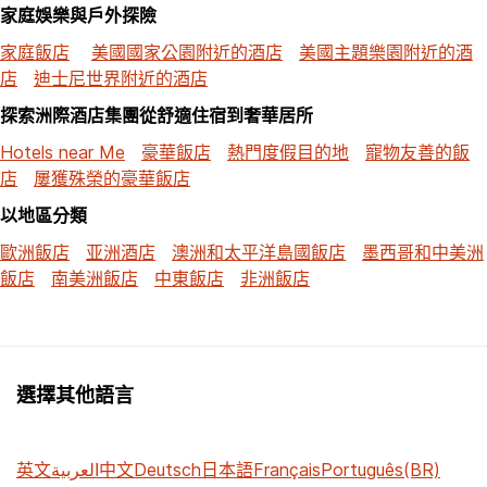
家庭娛樂與戶外探險
家庭飯店
美國國家公園附近的酒店
美國主題樂園附近的酒
店
迪士尼世界附近的酒店
探索洲際酒店集團從舒適住宿到奢華居所
Hotels near Me
豪華飯店
熱門度假目的地
寵物友善的飯
店
屢獲殊榮的豪華飯店
以地區分類
歐洲飯店
亚洲酒店
澳洲和太平洋島國飯店
墨西哥和中美洲
飯店
南美洲飯店
中東飯店
非洲飯店
選擇其他語言
英文
العربية
中文
Deutsch
日本語
Français
Português(BR)