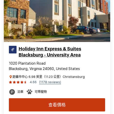
Holiday Inn Express & Suites
Blacksburg - University Area
1020 Plantation Road
Blacksburg, Virginia 24060, United States
距離市中心 6.98 英里（11.23 公里）Christiansburg
4.66
(1178 reviews)
泊車
可帶寵物
查看價格