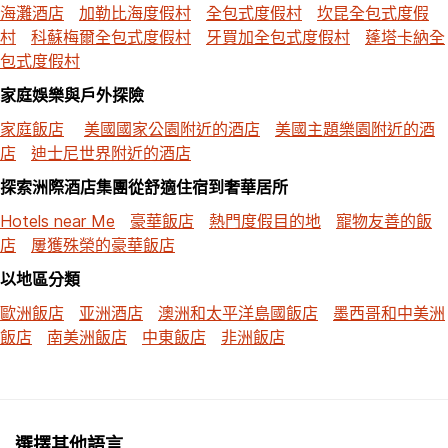
海灘酒店
加勒比海度假村
全包式度假村
坎昆全包式度假
村
科蘇梅爾全包式度假村
牙買加全包式度假村
蓬塔卡納全
包式度假村
家庭娛樂與戶外探險
家庭飯店
美國國家公園附近的酒店
美國主題樂園附近的酒
店
迪士尼世界附近的酒店
探索洲際酒店集團從舒適住宿到奢華居所
Hotels near Me
豪華飯店
熱門度假目的地
寵物友善的飯
店
屢獲殊榮的豪華飯店
以地區分類
歐洲飯店
亚洲酒店
澳洲和太平洋島國飯店
墨西哥和中美洲
飯店
南美洲飯店
中東飯店
非洲飯店
選擇其他語言