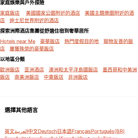
家庭娛樂與戶外探險
家庭飯店
美國國家公園附近的酒店
美國主題樂園附近的酒
店
迪士尼世界附近的酒店
探索洲際酒店集團從舒適住宿到奢華居所
Hotels near Me
豪華飯店
熱門度假目的地
寵物友善的飯
店
屢獲殊榮的豪華飯店
以地區分類
歐洲飯店
亚洲酒店
澳洲和太平洋島國飯店
墨西哥和中美洲
飯店
南美洲飯店
中東飯店
非洲飯店
選擇其他語言
英文
العربية
中文
Deutsch
日本語
Français
Português(BR)