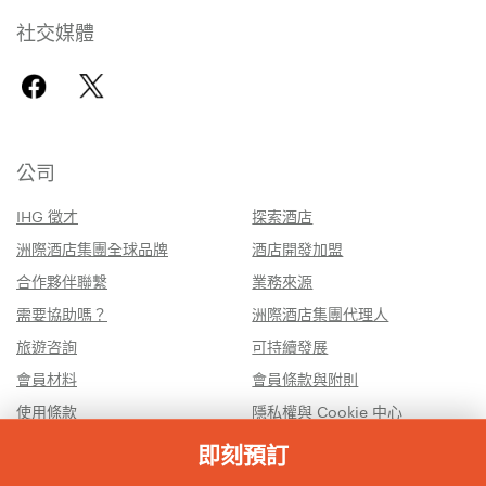
社交媒體
公司
IHG 徵才
探索酒店
洲際酒店集團全球品牌
酒店開發加盟
合作夥伴聯繫
業務來源
需要協助嗎？
洲際酒店集團代理人
旅遊咨詢
可持續發展
會員材料
會員條款與附則
使用條款
隱私權與 Cookie 中心
請勿出售我的個人資訊
網站地圖
即刻預訂
回饋