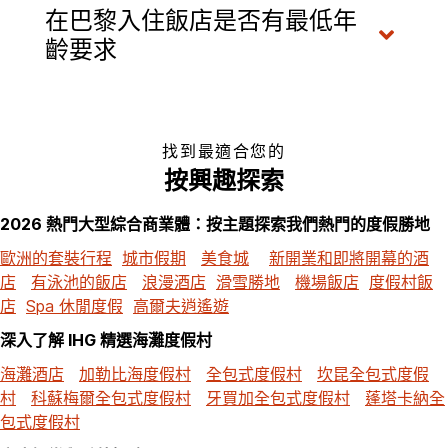
在巴黎入住飯店是否有最低年
齡要求
找到最適合您的
按興趣探索
2026 熱門大型綜合商業體：按主題探索我們熱門的度假勝地
歐洲的套裝行程
城市假期
美食城
新開業和即將開幕的酒
店
有泳池的飯店
浪漫酒店
滑雪勝地
機場飯店
度假村飯
店
Spa 休閒度假
高爾夫逍遙遊
深入了解 IHG 精選海灘度假村
海灘酒店
加勒比海度假村
全包式度假村
坎昆全包式度假
村
科蘇梅爾全包式度假村
牙買加全包式度假村
蓬塔卡納全
包式度假村