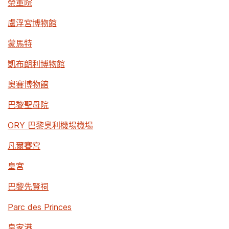
榮軍院
盧浮宮博物館
蒙馬特
凱布朗利博物館
奧賽博物館
巴黎聖母院
ORY 巴黎奧利機場機場
凡爾賽宮
皇宮
巴黎先賢祠
Parc des Princes
皇家港