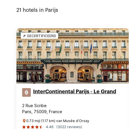
21
hotels in
Parijs
GECERTIFICEERD
InterContinental Parijs - Le Grand
2 Rue Scribe
Paris, 75009, France
0.73 mijl (1.17 km) van Musée d'Orsay
4.46
(3022 reviews)