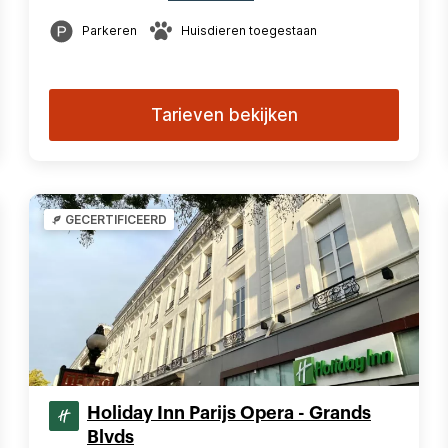
Parkeren
Huisdieren toegestaan
Tarieven bekijken
GECERTIFICEERD
Holiday Inn Parijs Opera - Grands
Blvds