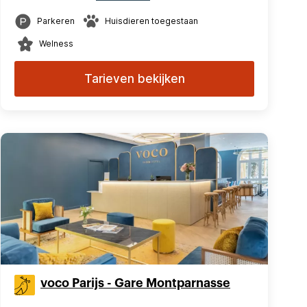
Parkeren
Huisdieren toegestaan
Welness
Tarieven bekijken
voco Parijs - Gare Montparnasse