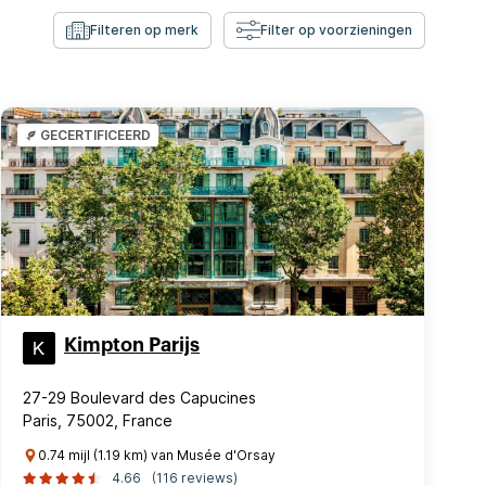
Filteren op merk
Filter op voorzieningen
GECERTIFICEERD
Kimpton Parijs
27-29 Boulevard des Capucines
Paris, 75002, France
0.74 mijl (1.19 km) van Musée d'Orsay
4.66
(116 reviews)