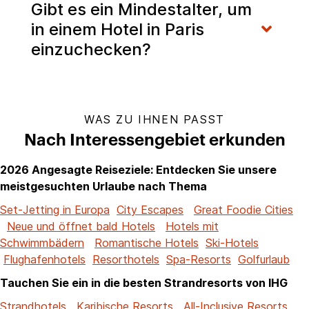
Gibt es ein Mindestalter, um
in einem Hotel in Paris
einzuchecken?
WAS ZU IHNEN PASST
Nach Interessengebiet erkunden
2026 Angesagte Reiseziele: Entdecken Sie unsere
meistgesuchten Urlaube nach Thema
Set-Jetting in Europa
City Escapes
Great Foodie Cities
Neue und öffnet bald Hotels
Hotels mit
Schwimmbädern
Romantische Hotels
Ski-Hotels
Flughafenhotels
Resorthotels
Spa-Resorts
Golfurlaub
Tauchen Sie ein in die besten Strandresorts von IHG
Strandhotels
Karibische Resorts
All-Inclusive Resorts