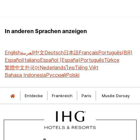
In anderen Sprachen anzeigen
English
العربية
中文
Deutsch
日本語
Français
Português(BR)
Español
Italiano
Español (España)
Português
Türkçe
繁體中文
한국어
Nederlands
ไทย
Tiếng Việt
Bahasa Indonesia
Русский
Polski
Entdecke
Frankreich
Paris
Musée Dorsay