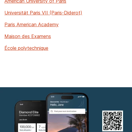
American University of Paris
Universität Paris VII (Paris-Diderot)
Paris American Academy
Maison des Examens
École polytechnique