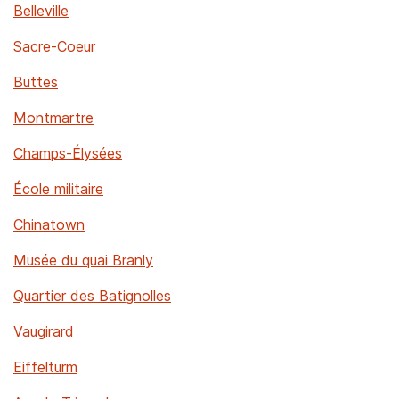
Belleville
Sacre-Coeur
Buttes
Montmartre
Champs-Élysées
École militaire
Chinatown
Musée du quai Branly
Quartier des Batignolles
Vaugirard
Eiffelturm