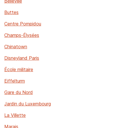
Belleville
Buttes
Centre Pompidou
Champs-Élysées
Chinatown
Disneyland Paris
École militaire
Eiffelturm
Gare du Nord
Jardin du Luxembourg
La Villette
Marais