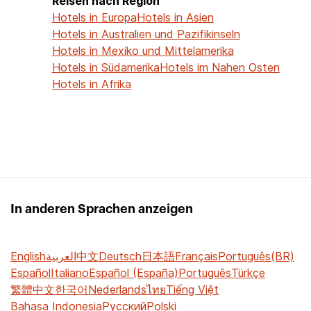
Reisen nach Region
Hotels in Europa
Hotels in Asien
Hotels in Australien und Pazifikinseln
Hotels in Mexiko und Mittelamerika
Hotels in Südamerika
Hotels im Nahen Osten
Hotels in Afrika
In anderen Sprachen anzeigen
English
العربية
中文
Deutsch
日本語
Français
Português(BR)
Español
Italiano
Español (España)
Português
Türkçe
繁體中文
한국어
Nederlands
ไทย
Tiếng Việt
Bahasa Indonesia
Русский
Polski