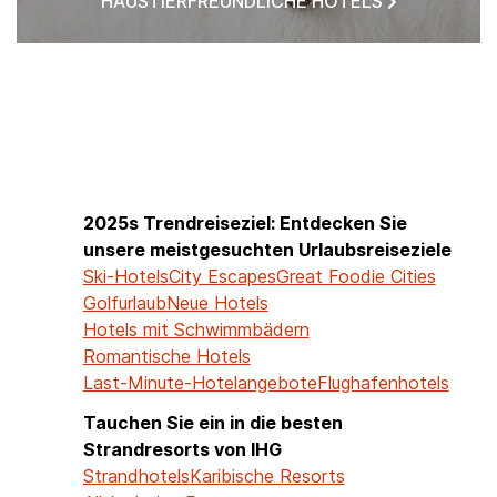
HAUSTIERFREUNDLICHE HOTELS
HOTELS IN MEINER NÄHE
2025s Trendreiseziel: Entdecken Sie
unsere meistgesuchten Urlaubsreiseziele
Ski-Hotels
City Escapes
Great Foodie Cities
Golfurlaub
Neue Hotels
Hotels mit Schwimmbädern
Romantische Hotels
Last-Minute-Hotelangebote
Flughafenhotels
Tauchen Sie ein in die besten
Strandresorts von IHG
Strandhotels
Karibische Resorts