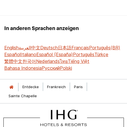
In anderen Sprachen anzeigen
English
العربية
中文
Deutsch
日本語
Français
Português(BR)
Español
Italiano
Español (España)
Português
Türkçe
繁體中文
한국어
Nederlands
ไทย
Tiếng Việt
Bahasa Indonesia
Русский
Polski
Entdecke
Frankreich
Paris
Sainte Chapelle