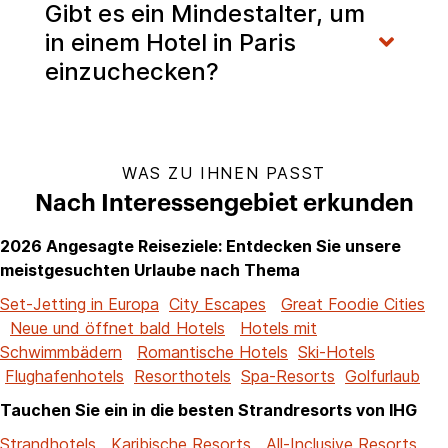
Gibt es ein Mindestalter, um
in einem Hotel in Paris
einzuchecken?
WAS ZU IHNEN PASST
Nach Interessengebiet erkunden
2026 Angesagte Reiseziele: Entdecken Sie unsere
meistgesuchten Urlaube nach Thema
Set-Jetting in Europa
City Escapes
Great Foodie Cities
Neue und öffnet bald Hotels
Hotels mit
Schwimmbädern
Romantische Hotels
Ski-Hotels
Flughafenhotels
Resorthotels
Spa-Resorts
Golfurlaub
Tauchen Sie ein in die besten Strandresorts von IHG
Strandhotels
Karibische Resorts
All-Inclusive Resorts