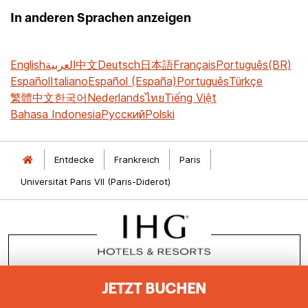
In anderen Sprachen anzeigen
English
العربية
中文
Deutsch
日本語
Français
Português(BR)
Español
Italiano
Español (España)
Português
Türkçe
繁體中文
한국어
Nederlands
ไทย
Tiếng Việt
Bahasa Indonesia
Русский
Polski
Entdecke
Frankreich
Paris
Universität Paris VII (Paris-Diderot)
JETZT BUCHEN