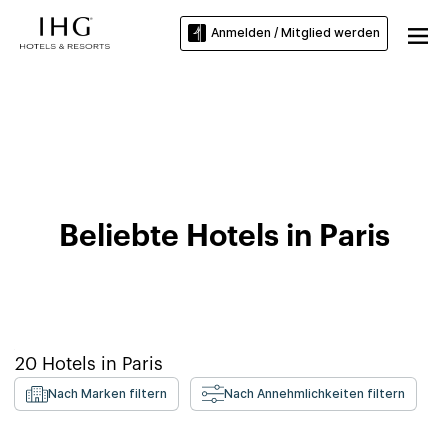
Anmelden / Mitglied werden
Hotels nahe Universität Paris VII
(Paris-Diderot)
Beliebte Hotels in Paris
20
Hotels in
Paris
Nach Marken filtern
Nach Annehmlichkeiten filtern