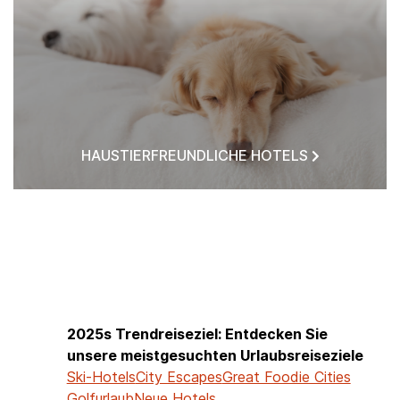
HAUSTIERFREUNDLICHE HOTELS
HOTELS IN MEINER NÄHE
2025s Trendreiseziel: Entdecken Sie
unsere meistgesuchten Urlaubsreiseziele
Ski-Hotels
City Escapes
Great Foodie Cities
Golfurlaub
Neue Hotels