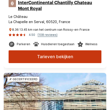
InterContinental Chantilly Chateau
Mont Royal
Le Château
La Chapelle en Serval, 60520, France
8.36 13.45 km van het centrum van Roissy-en-France
4.50
(108 reviews)
Parkeren
Huisdieren toegestaan
Welness
Tarieven bekijken
GECERTIFICEERD