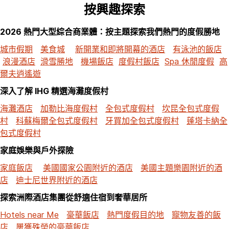
按興趣探索
2026 熱門大型綜合商業體：按主題探索我們熱門的度假勝地
城市假期
美食城
新開業和即將開幕的酒店
有泳池的飯店
浪漫酒店
滑雪勝地
機場飯店
度假村飯店
Spa 休閒度假
高
爾夫逍遙遊
深入了解 IHG 精選海灘度假村
海灘酒店
加勒比海度假村
全包式度假村
坎昆全包式度假
村
科蘇梅爾全包式度假村
牙買加全包式度假村
蓬塔卡納全
包式度假村
家庭娛樂與戶外探險
家庭飯店
美國國家公園附近的酒店
美國主題樂園附近的酒
店
迪士尼世界附近的酒店
探索洲際酒店集團從舒適住宿到奢華居所
Hotels near Me
豪華飯店
熱門度假目的地
寵物友善的飯
店
屢獲殊榮的豪華飯店