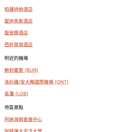
帕薩迪納酒店
聖迪馬斯酒店
聖安娜酒店
西好萊塢酒店
附近的機場
鮑勃霍普 (BUR)
洛杉磯/安大略國際機場 (ONT)
長灘 (LGB)
地區景點
阿納海姆會展中心
阿蘇薩太平洋大學