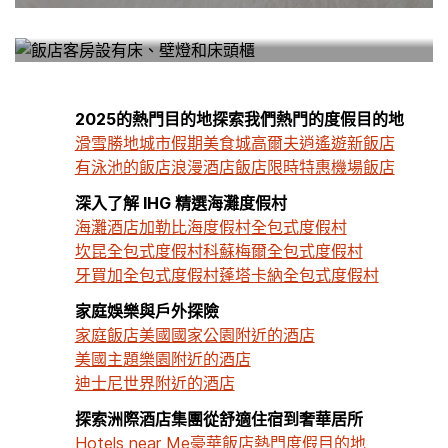
HOTELS NEAR ME
2025的熱門目的地探索我們熱門的度假目的地
滑雪勝地
城市假期
美食城
高爾夫逍遙遊
新飯店
有泳池的飯店
浪漫酒店
飯店限時特惠
機場飯店
深入了解 IHG 精選海灘度假村
海灘酒店
加勒比海度假村
全包式度假村
坎昆全包式度假村
科蘇梅爾全包式度假村
牙買加全包式度假村
蓬塔卡納全包式度假村
家庭娛樂與戶外探險
家庭飯店
美國國家公園附近的酒店
美國主題樂園附近的酒店
迪士尼世界附近的酒店
探索洲際酒店集團從舒適住宿到奢華居所
Hotels near Me
豪華飯店
熱門度假目的地