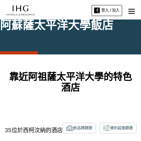
登入 / 加入
阿蘇薩太平洋大學飯店
靠近阿祖薩太平洋大學的特色
酒店
依品牌篩選
便利設施篩選
35
位於
西柯汶納
的酒店