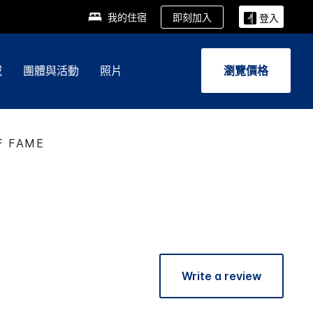
即刻加入
我的住宿
登入
域
團體與活動
照片
瀏覽價格
F FAME
Write a review