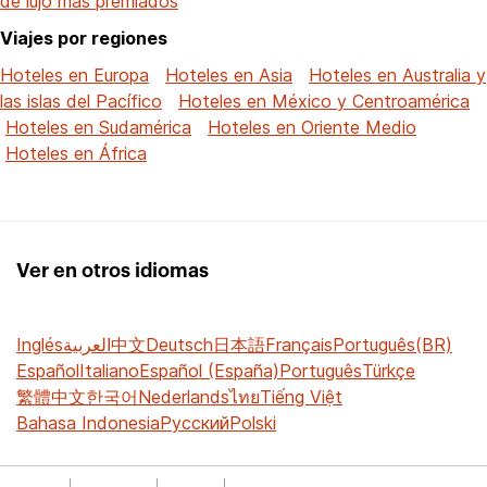
de lujo más premiados
Viajes por regiones
Hoteles en Europa
Hoteles en Asia
Hoteles en Australia y
las islas del Pacífico
Hoteles en México y Centroamérica
Hoteles en Sudamérica
Hoteles en Oriente Medio
Hoteles en África
Ver en otros idiomas
Inglés
العربية
中文
Deutsch
日本語
Français
Português(BR)
Español
Italiano
Español (España)
Português
Türkçe
繁體中文
한국어
Nederlands
ไทย
Tiếng Việt
Bahasa Indonesia
Русский
Polski