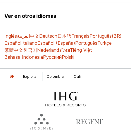
Ver en otros idiomas
Inglés
العربية
中文
Deutsch
日本語
Français
Português(BR)
Español
Italiano
Español (España)
Português
Türkçe
繁體中文
한국어
Nederlands
ไทย
Tiếng Việt
Bahasa Indonesia
Русский
Polski
Explorar
Colombia
Cali