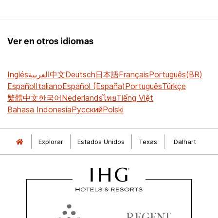
Ver en otros idiomas
Inglés
العربية
中文
Deutsch
日本語
Français
Português(BR)
Español
Italiano
Español (España)
Português
Türkçe
繁體中文
한국어
Nederlands
ไทย
Tiếng Việt
Bahasa Indonesia
Русский
Polski
Explorar
Estados Unidos
Texas
Dalhart